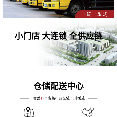
小门店 大连锁 全供应链
仓储配送中心
——
——
覆盖
17
个省级行政区域
48
座城市