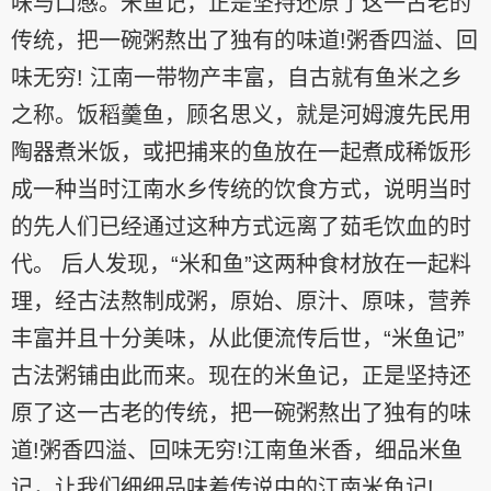
味与口感。米鱼记，正是坚持还原了这一古老的
传统，把一碗粥熬出了独有的味道!粥香四溢、回
味无穷! 江南一带物产丰富，自古就有鱼米之乡
之称。饭稻羹鱼，顾名思义，就是河姆渡先民用
陶器煮米饭，或把捕来的鱼放在一起煮成稀饭形
成一种当时江南水乡传统的饮食方式，说明当时
的先人们已经通过这种方式远离了茹毛饮血的时
代。 后人发现，“米和鱼”这两种食材放在一起料
理，经古法熬制成粥，原始、原汁、原味，营养
丰富并且十分美味，从此便流传后世，“米鱼记”
古法粥铺由此而来。现在的米鱼记，正是坚持还
原了这一古老的传统，把一碗粥熬出了独有的味
道!粥香四溢、回味无穷!江南鱼米香，细品米鱼
记，让我们细细品味着传说中的江南米鱼记!