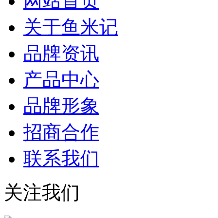
网站首页
关于鱼米记
品牌资讯
产品中心
品牌形象
招商合作
联系我们
关注我们