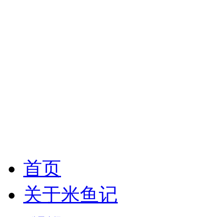
首页
关于米鱼记