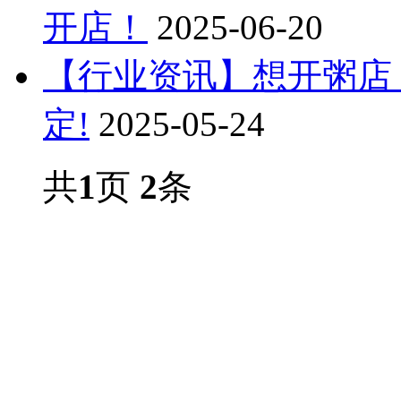
开店！
2025-06-20
【行业资讯】想开粥店
定!
2025-05-24
共
1
页
2
条