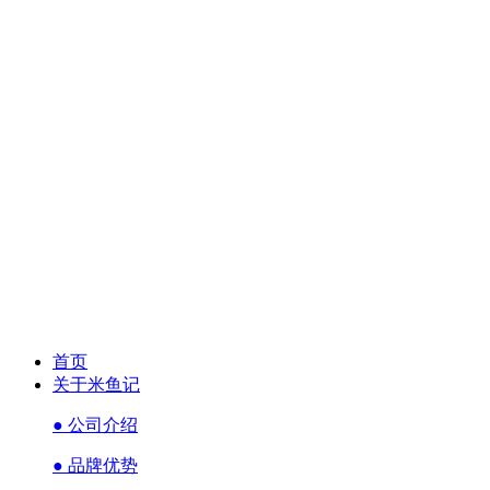
首页
关于米鱼记
● 公司介绍
● 品牌优势