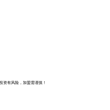
权所有 投资有风险，加盟需谨慎！