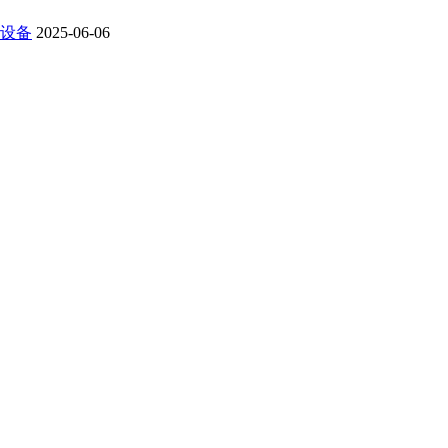
设备
2025-06-06