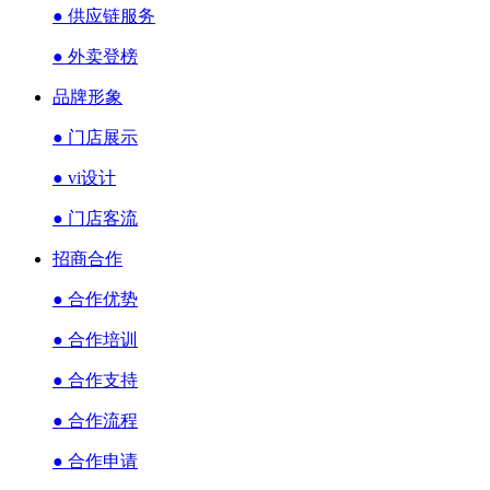
● 供应链服务
● 外卖登榜
品牌形象
● 门店展示
● vi设计
● 门店客流
招商合作
● 合作优势
● 合作培训
● 合作支持
● 合作流程
● 合作申请