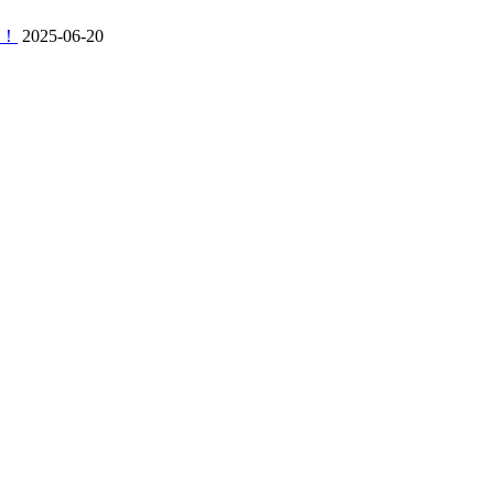
！
2025-06-20