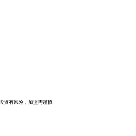
权所有 投资有风险，加盟需谨慎！