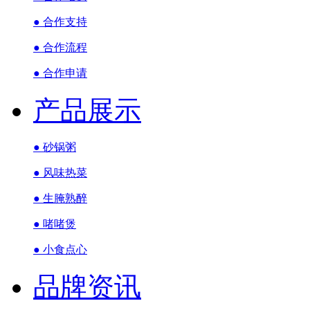
● 合作支持
● 合作流程
● 合作申请
产品展示
● 砂锅粥
● 风味热菜
● 生腌熟醉
● 啫啫煲
● 小食点心
品牌资讯