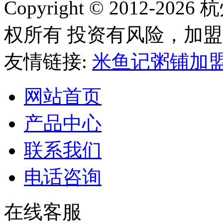
Copyright © 2012-
权所有 投资有风险，加
友情链接:
米鱼记粥铺加
网站首页
产品中心
联系我们
电话咨询
在线客服