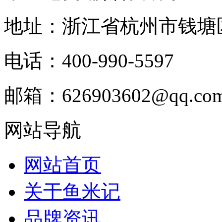
地址：浙江省杭州市钱塘区 郡
电话：400-990-5597
邮箱：626903602@qq.co
网站导航
网站首页
关于鱼米记
品牌资讯