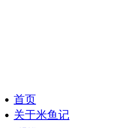
首页
关于米鱼记