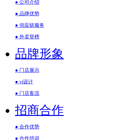
● 公司介绍
● 品牌优势
● 供应链服务
● 外卖登榜
品牌形象
● 门店展示
● vi设计
● 门店客流
招商合作
● 合作优势
● 合作培训