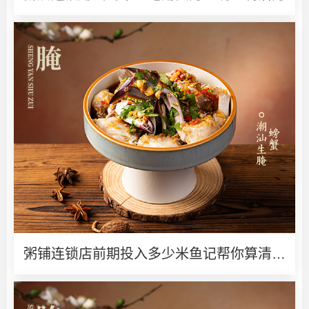
粥铺连锁店前期投入多少米鱼记帮你算清创
业账