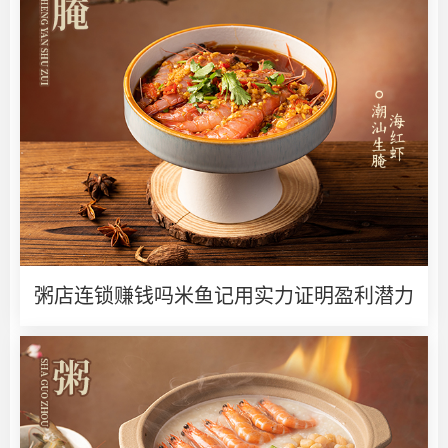
粥店连锁赚钱吗米鱼记用实力证明盈利潜力