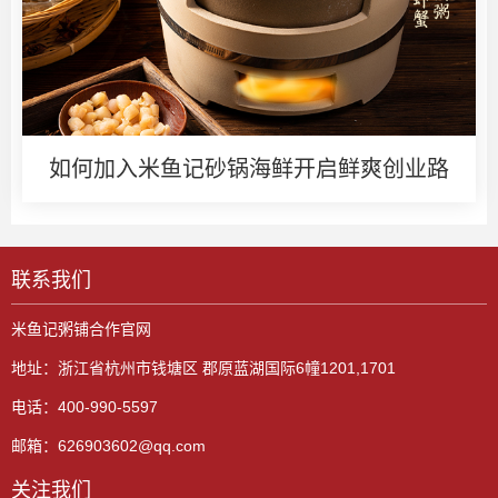
如何加入米鱼记砂锅海鲜开启鲜爽创业路
联系我们
米鱼记粥铺合作官网
地址：浙江省杭州市钱塘区 郡原蓝湖国际6幢1201,1701
电话：400-990-5597
邮箱：626903602@qq.com
关注我们