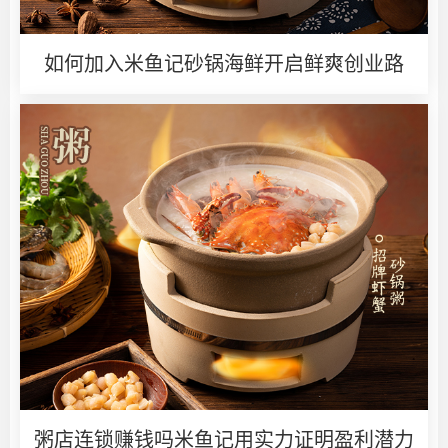
如何加入米鱼记砂锅海鲜开启鲜爽创业路
粥店连锁赚钱吗米鱼记用实力证明盈利潜力