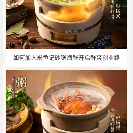
如何加入米鱼记砂锅海鲜开启鲜爽创业路