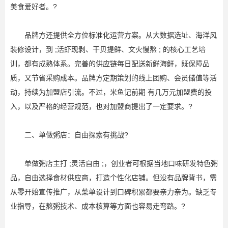
美食爱好者。?
品牌方还提供全方位标准化运营方案。从大数据选址、海洋风
装修设计，到 ;活虾现剥、干贝提鲜、文火慢熬 ; 的核心工艺培
训，都有成熟体系。完善的供应链每日配送新鲜海鲜，既保障品
质，又节省采购成本。品牌方定期策划的线上团购、会员储值等活
动，持续为加盟店引流。不过，米鱼记前期 有几万元加盟费的投
入，以及严格的经营规范，也对加盟商提出了一定要求。?
二、单做粥店：自由探索有挑战?
单做粥店主打 ;灵活自由 ;，创业者可根据当地口味研发特色粥
品，自由选择食材供应商，打造个性化店铺。但没有品牌背书，需
从零开始宣传推广，从菜单设计到口碑积累都要亲力亲为。缺乏专
业指导，在熬粥技术、成本核算等方面也容易走弯路。?