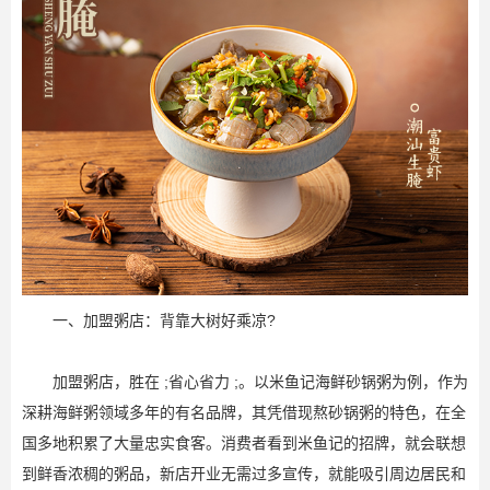
一、加盟粥店：背靠大树好乘凉?
加盟粥店，胜在 ;省心省力 ;。以米鱼记海鲜砂锅粥为例，作为
深耕海鲜粥领域多年的有名品牌，其凭借现熬砂锅粥的特色，在全
国多地积累了大量忠实食客。消费者看到米鱼记的招牌，就会联想
到鲜香浓稠的粥品，新店开业无需过多宣传，就能吸引周边居民和