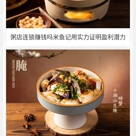
粥店连锁赚钱吗米鱼记用实力证明盈利潜力