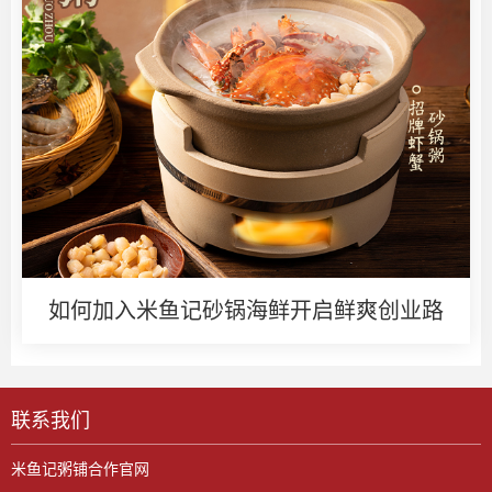
如何加入米鱼记砂锅海鲜开启鲜爽创业路
联系我们
米鱼记粥铺合作官网