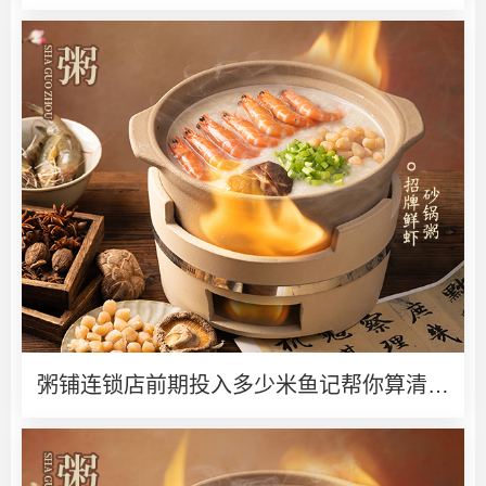
粥铺连锁店前期投入多少米鱼记帮你算清创
业账