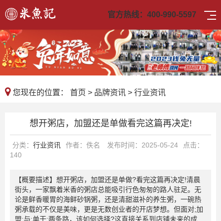
官方热线：
400-990-5597
您现在的位置：
首页
>
品牌资讯
>
行业资讯
想开粥店，加盟还是单做看完这篇再决定!
分类：
行业资讯
作者：佚名
发布时间：2025-05-24
点击：
140
【概要描述】
想开粥店，加盟还是单做?看完这篇再决定!清晨
街头，一家飘着米香的粥店总能吸引行色匆匆的路人驻足。无
论是鲜香暖胃的海鲜砂锅粥，还是清甜滋补的养生粥，一碗热
粥承载的不仅是美味，更是无数创业者的开店梦想。但面对;加
盟;与;单干;两条路，该如何选择?这直接关系到店铺未来的成