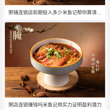
粥铺连锁店前期投入多少米鱼记帮你算清创
业账
粥店连锁赚钱吗米鱼记用实力证明盈利潜力