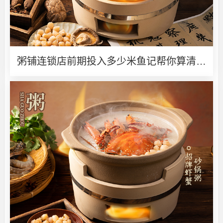
粥铺连锁店前期投入多少米鱼记帮你算清创
业账