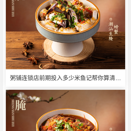
粥铺连锁店前期投入多少米鱼记帮你算清创
业账