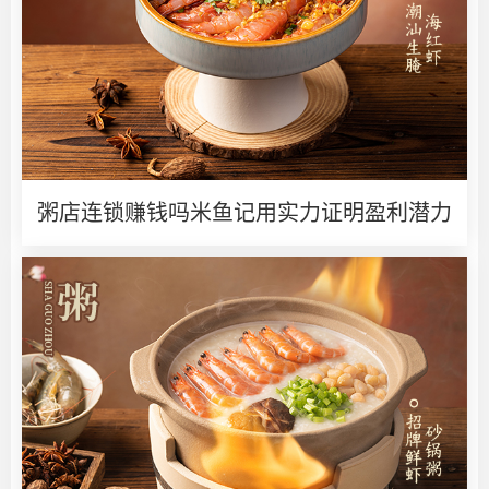
粥店连锁赚钱吗米鱼记用实力证明盈利潜力