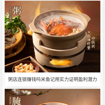
粥店连锁赚钱吗米鱼记用实力证明盈利潜力