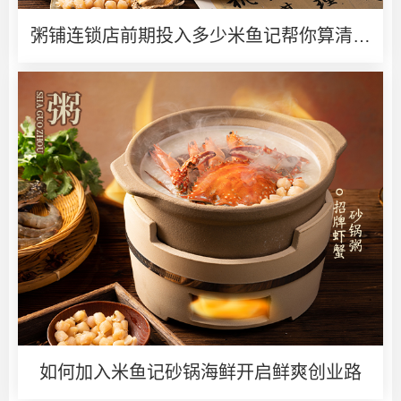
粥铺连锁店前期投入多少米鱼记帮你算清创
业账
如何加入米鱼记砂锅海鲜开启鲜爽创业路