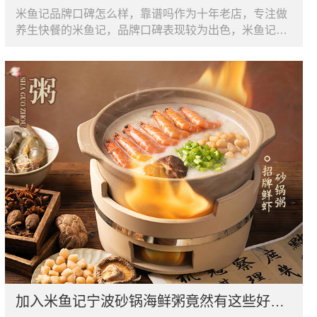
米鱼记品牌口碑怎么样，靠谱吗作为十年老店，专注做
养生快餐的米鱼记，品牌口碑表现较为出色，米鱼记品
牌口碑怎么样，靠谱吗?以下是具体分析：###品牌口碑
良好米鱼记深耕砂锅海鲜粥领域多年，凭借现熬慢炖、
鲜味十足的特色，在消费者心中树立了良好口碑。十年
老店地道宁波...
加入米鱼记宁波砂锅海鲜粥竟然有这些好处