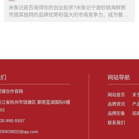
米鱼记是否值得你的创业投资?米鱼记宁波砂锅海鲜粥
凭借其独特的品牌优势和强大的市场竞争力，成为餐饮
创业领域中备受瞩目的项目，非常值得您考虑投资。
###品牌优势米鱼记深耕砂锅海鲜粥领域多年，凭借现
熬慢炖、鲜味十足的特色产品，深受消费者喜爱。其品
牌在宁波及周边地区已经积累了较高的知名度和良好的
口碑，这为合作伙伴提供了强大的品......
我们
网站导航
粥铺合作官网
网站首页
关
浙江省杭州市钱塘区 郡原蓝湖国际6幢
品牌资讯
产
701
品牌形象
招
0-990-5597
联系我们
6903602@qq.com