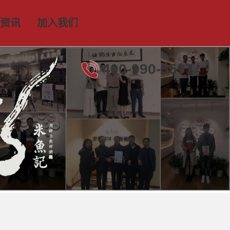
资讯
加入我们
400-990-5597