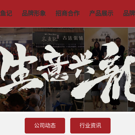
鱼记
品牌形象
招商合作
产品展示
品牌
公司动态
行业资讯