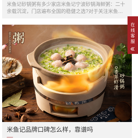
米鱼记砂锅粥有多少家店米鱼记宁波砂锅海鲜粥：二十
余载沉淀，门店遍布全国的稳健之选?对于关注米鱼记
宁波砂锅海鲜粥的创业者来说，全国有多少家店或许是
在
衡量品牌实力的直观标准。事实上，经过二十多年的深
线
耕，米鱼记宁波砂锅海鲜粥的门店已如繁星般分布在全
客
国各地，从繁华都市到县域城镇，都能看到那抹熟悉的
服
砂锅海鲜粥招牌...
米鱼记品牌口碑怎么样，靠谱吗