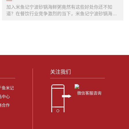
加入米鱼记宁波砂锅海鲜粥竟然有这些好处你还不知
你还不知道？
道？在餐饮行业竞争激烈的当下，米鱼记宁波砂锅海鲜
粥凭借独特魅力脱颖而出，为创业者带来诸多惊喜。首
先，米鱼记的产品优势显著。其海鲜粥精选东海野生米
鱼，搭配天然活米熬制，遵循不放碱、不放味精、不放
增稠剂的原则，保留食材原始营养与鲜味，深受消费者
喜爱。这种独特的美味，不仅能锁住食......
关注我们
于鱼米记
微信客服咨询
品中心
商合作