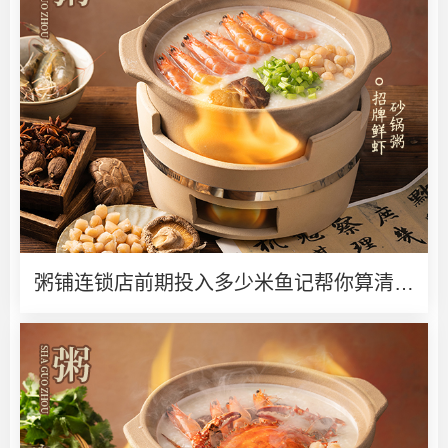
粥铺连锁店前期投入多少米鱼记帮你算清创
业账