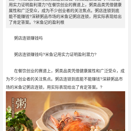
用实力证明盈利潜力?在餐饮创业的赛道上，粥类品类凭借健康
属性和广泛受众，成为不少创业者的关注焦点。粥店连锁到底
能不能赚钱?深耕粥品市场的米鱼记粥店连锁，用实际表现给出
了肯定答案。?米鱼记的盈利根
粥店连锁赚钱吗
粥店连锁赚钱吗?米鱼记用实力证明盈利潜力?
在餐饮创业的赛道上，粥类品类凭借健康属性和广泛受众，成
为不少创业者的关注焦点。粥店连锁到底能不能赚钱?深耕粥品市
场的米鱼记粥店连锁，用实际表现给出了肯定答案。?