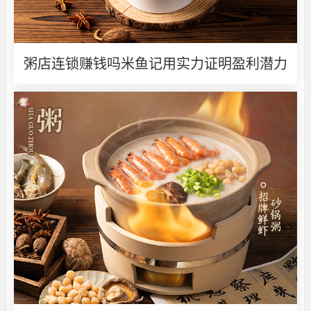
粥店连锁赚钱吗米鱼记用实力证明盈利潜力