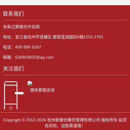
联系我们
米鱼记粥铺合作官网
地址：浙江省杭州市钱塘区 郡原蓝湖国际6幢1201,1701
电话：400-990-5597
邮箱：626903602@qq.com
关注我们
微信客服咨询
Copyright © 2012-2026 杭州新餐创餐饮管理有限公司 版权所有 投资
有风险，加盟需谨慎！