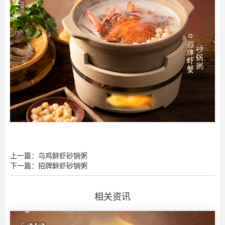
上一篇：乌鸡鲜虾砂锅粥
下一篇：招牌鲜虾砂锅粥
相关资讯