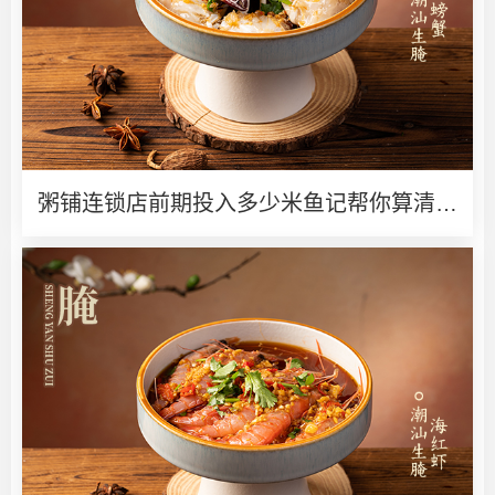
粥铺连锁店前期投入多少米鱼记帮你算清创
业账