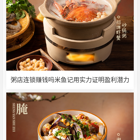
粥店连锁赚钱吗米鱼记用实力证明盈利潜力