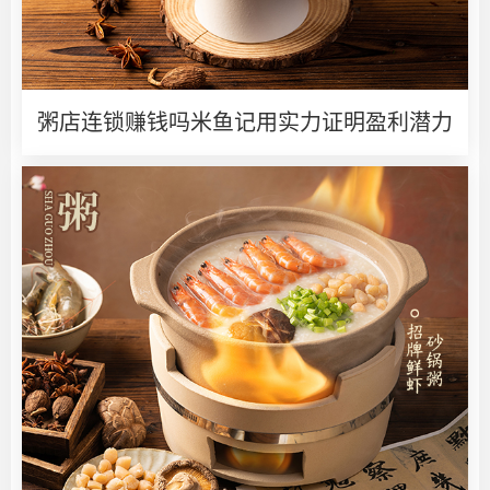
粥店连锁赚钱吗米鱼记用实力证明盈利潜力