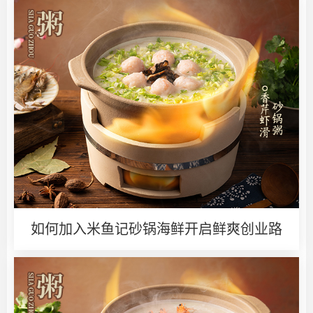
如何加入米鱼记砂锅海鲜开启鲜爽创业路