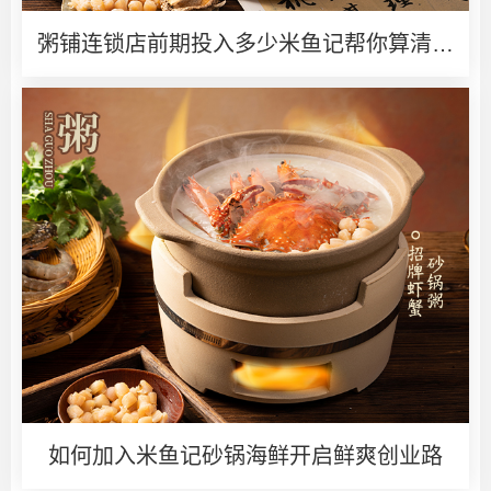
粥铺连锁店前期投入多少米鱼记帮你算清创
业账
如何加入米鱼记砂锅海鲜开启鲜爽创业路