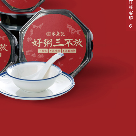
在
线
客
服