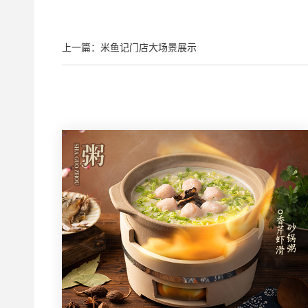
上一篇：米鱼记门店大场景展示