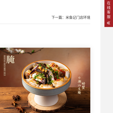
在
线
客
服
下一篇：米鱼记门店环境