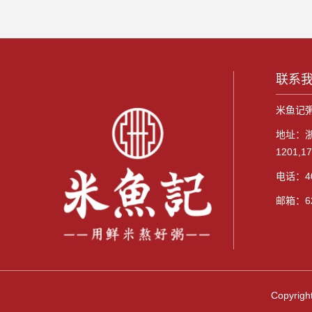
联系
米鱼记
地址：
1201,1
电话：40
邮箱：62
Copyr