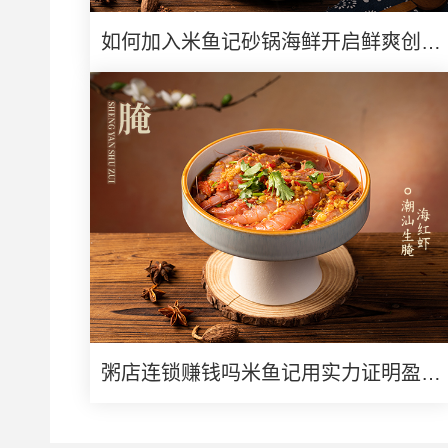
如何加入米鱼记砂锅海鲜开启鲜爽创业
路
粥店连锁赚钱吗米鱼记用实力证明盈利
潜力