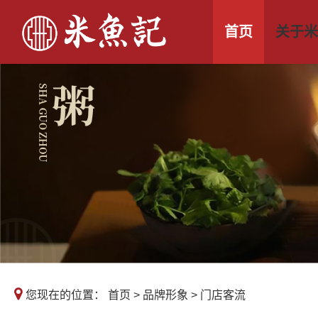
首页
关于米
您现在的位置：
首页
>
品牌形象
>
门店客流