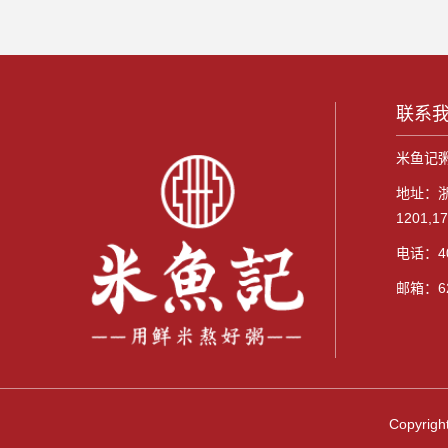
联系
米鱼记
地址：
1201,1
电话：40
邮箱：62
Copyr