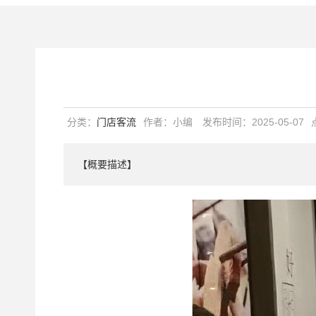
分类：
门店客流
作者：小编
发布时间：2025-05-07
【概要描述】