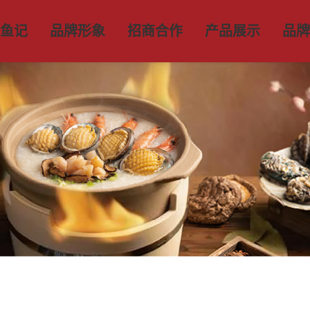
鱼记
品牌形象
招商合作
产品展示
品牌