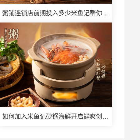
粥铺连锁店前期投入多少米鱼记帮你算
清创业账
如何加入米鱼记砂锅海鲜开启鲜爽创业
路