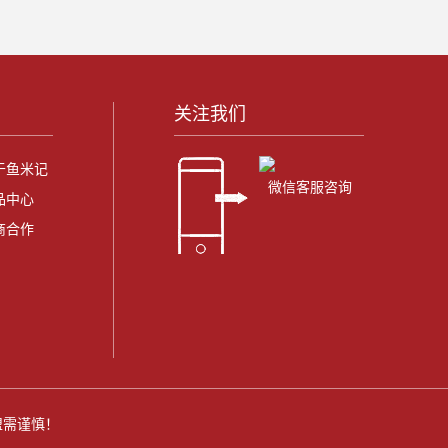
关注我们
于鱼米记
微信客服咨询
品中心
商合作
加盟需谨慎！