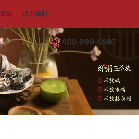
资讯
加入我们
400-990-5597