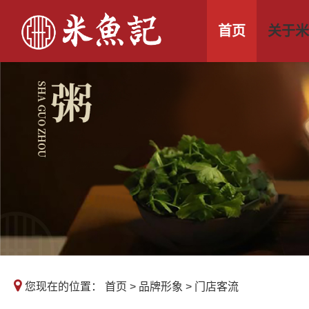
首页
关于米
您现在的位置：
首页
>
品牌形象
>
门店客流